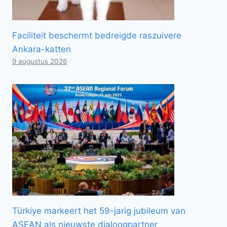
Faciliteit beschermt bedreigde raszuivere
Ankara-katten
9 augustus 2026
Türkiye markeert het 59-jarig jubileum van
ASEAN als nieuwste dialoogpartner