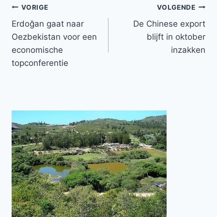
Bericht
VORIGE
VOLGENDE
Erdoğan gaat naar
De Chinese export
navigatie
Oezbekistan voor een
blijft in oktober
economische
inzakken
topconferentie