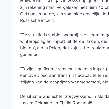
Hoewel Russisch gas in 2023 nog geen 10 pr
zijn rekening nam, vergeleken met ruim 40 p
Oekraïne stuurde, zijn sommige oostelijke led
Russische import.
“De situatie is stabiel, waarbij alle lidstate
winteropslag en import uit derde landen, di
bieden”, aldus Polen, dat zojuist het roulere
genomen.
“Er zijn significante verschuivingen in import
een overvloed aan transmissiecapaciteiten is
stijging van de gasprijzen waargenomen”, al
De situatie was echter zorgwekkend in Molda
tussen Oekraïne en EU-lid Roemenië.