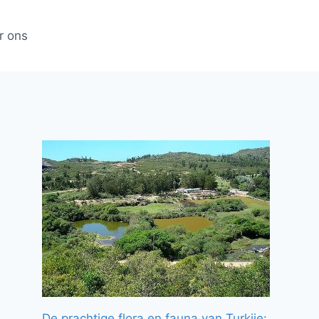
r ons
De prachtige flora en fauna van Turkije: