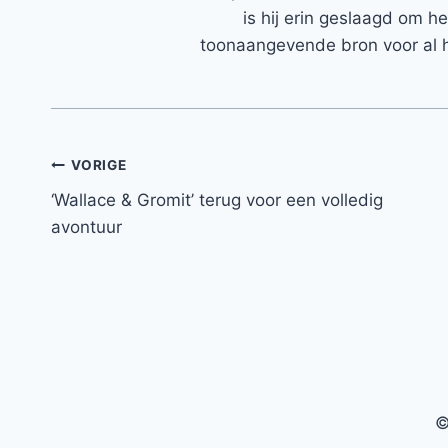
is hij erin geslaagd om h
toonaangevende bron voor al h
Bericht
VORIGE
‘Wallace & Gromit’ terug voor een volledig
navigatie
avontuur
©