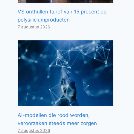
VS onthullen tarief van 15 procent op
polysiliciumproducten
7 augustus 2026
AI-modellen die rood worden,
veroorzaken steeds meer zorgen
7 augustus 2026