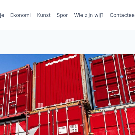
je
Ekonomi
Kunst
Spor
Wie zijn wij?
Contactee