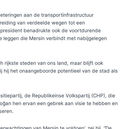
eteringen aan de transportinfrastructuur
breiding van verdeelde wegen tot een
 president benadrukte ook de voortdurende
te leggen die Mersin verbindt met nabijgelegen
h rijkste steden van ons land, maar blijft ook
j hij het onaangeboorde potentieel van de stad als
sitiepartij, de Republikeinse Volkspartij (CHP), die
oğan hen ervan een gebrek aan visie te hebben en
iseren.
rwachtingen van Mersin te voldoen’, zei hij. “De