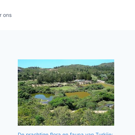
r ons
De prachtige flora en fauna van Turkije: