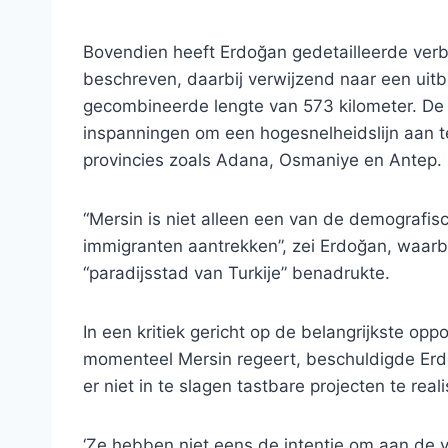
Bovendien heeft Erdoğan gedetailleerde verb
beschreven, daarbij verwijzend naar een uit
gecombineerde lengte van 573 kilometer. De
inspanningen om een ​​hogesnelheidslijn aan 
provincies zoals Adana, Osmaniye en Antep.
“Mersin is niet alleen een van de demografisc
immigranten aantrekken”, zei Erdoğan, waarbi
“paradijsstad van Turkije” benadrukte.
In een kritiek gericht op de belangrijkste oppo
momenteel Mersin regeert, beschuldigde Erd
er niet in te slagen tastbare projecten te real
‘Ze hebben niet eens de intentie om aan de ve