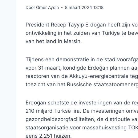
Door
Ömer Aydin
8 maart 2024 13:18
President Recep Tayyip Erdoğan heeft zijn 
ontwikkeling in het zuiden van Türkiye te b
van het land in Mersin.
Tijdens een demonstratie in de stad voorafga
voor 31 maart, kondigde Erdoğan plannen aan v
reactoren van de Akkuyu-energiecentrale te
toezicht van het Russische staatsatoomenerg
Erdoğan schetste de investeringen van de reg
210 miljard Turkse lira. De investeringen omv
gezondheidszorgfaciliteiten, de distributie 
staatsorganisatie voor massahuisvesting TO
eens 2.251 huizen.