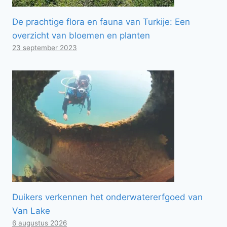
De prachtige flora en fauna van Turkije: Een
overzicht van bloemen en planten
23 september 2023
Duikers verkennen het onderwatererfgoed van
Van Lake
6 augustus 2026