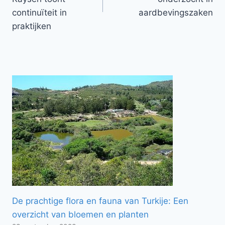
continuïteit in
aardbevingszaken
praktijken
De prachtige flora en fauna van Turkije: Een
overzicht van bloemen en planten