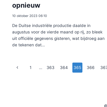
opnieuw
10 oktober 2023 06:10
De Duitse industriële productie daalde in
augustus voor de vierde maand op rij, zo bleek
uit officiële gegevens gisteren, wat bijdroeg aan
de tekenen dat…
Paginanavigatie
Vorige
1
…
363
364
365
366
36
pagina
©