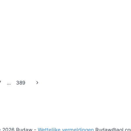
Volgende
7
…
389
pagina
 2026 Rudaw -
Wettelijke vermeldingen
Rudaw@aol.c