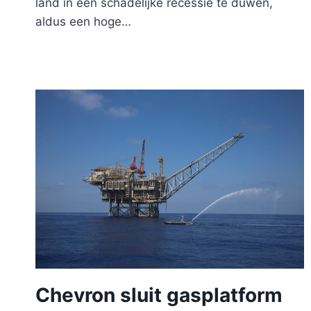
land in een schadelijke recessie te duwen,
aldus een hoge…
Chevron sluit gasplatform