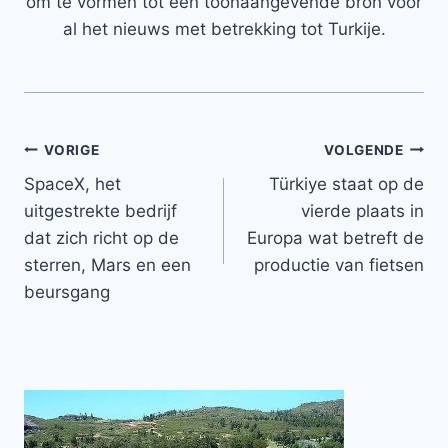
om te vormen tot een toonaangevende bron voor
al het nieuws met betrekking tot Turkije.
Bericht
VORIGE
VOLGENDE
SpaceX, het
Türkiye staat op de
navigatie
uitgestrekte bedrijf
vierde plaats in
dat zich richt op de
Europa wat betreft de
sterren, Mars en een
productie van fietsen
beursgang