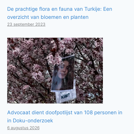
De prachtige flora en fauna van Turkije: Een
overzicht van bloemen en planten
23 september 2023
Advocaat dient doofpotlijst van 108 personen in
in Doku-onderzoek
6 augustus 2026