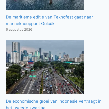
De maritieme editie van Teknofest gaat naar
marineknooppunt Gölcük
6 augustus 2026
De economische groei van Indonesië vertraagt ​​in
het tweede kwartaal