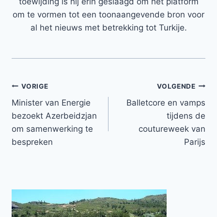
toewijding is hij erin geslaagd om het platform
om te vormen tot een toonaangevende bron voor
al het nieuws met betrekking tot Turkije.
Bericht
VORIGE
VOLGENDE
Minister van Energie
Balletcore en vamps
navigatie
bezoekt Azerbeidzjan
tijdens de
om samenwerking te
coutureweek van
bespreken
Parijs