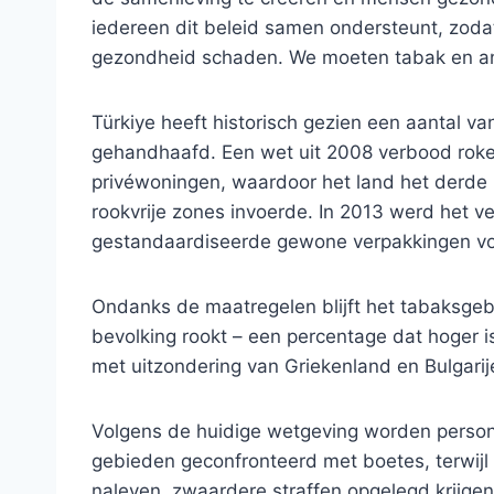
iedereen dit beleid samen ondersteunt, zod
gezondheid schaden. We moeten tabak en an
Türkiye heeft historisch gezien een aantal va
gehandhaafd. Een wet uit 2008 verbood roken
privéwoningen, waardoor het land het derde 
rookvrije zones invoerde. In 2013 werd het ve
gestandaardiseerde gewone verpakkingen voo
Ondanks de maatregelen blijft het tabaksge
bevolking rookt – een percentage dat hoger i
met uitzondering van Griekenland en Bulgarij
Volgens de huidige wetgeving worden person
gebieden geconfronteerd met boetes, terwijl
naleven, zwaardere straffen opgelegd krijgen