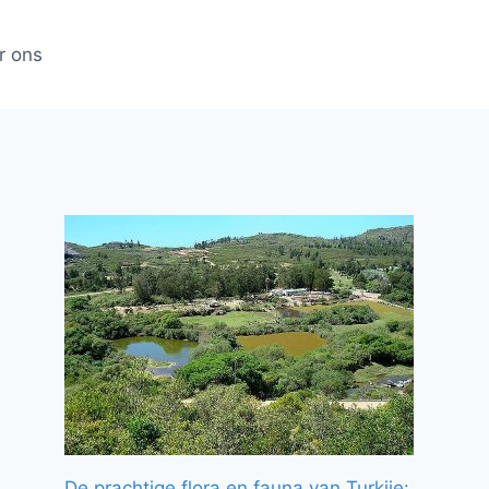
r ons
De prachtige flora en fauna van Turkije: