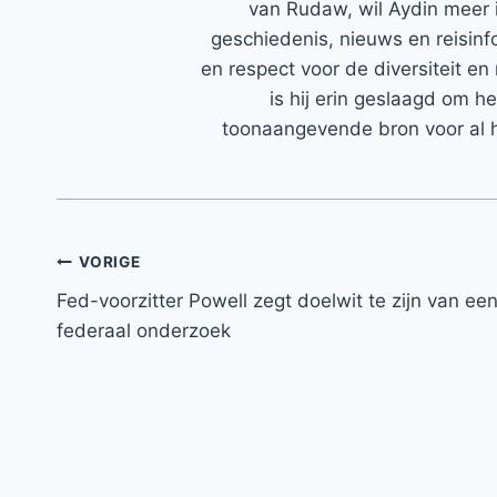
van Rudaw, wil Aydin meer 
geschiedenis, nieuws en reisinfo
en respect voor de diversiteit en 
is hij erin geslaagd om h
toonaangevende bron voor al h
Bericht
VORIGE
Fed-voorzitter Powell zegt doelwit te zijn van ee
navigatie
federaal onderzoek