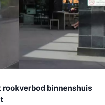
et rookverbod binnenshuis
t