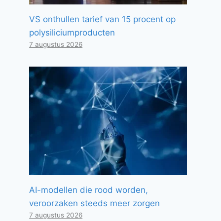
VS onthullen tarief van 15 procent op
polysiliciumproducten
7 augustus 2026
AI-modellen die rood worden,
veroorzaken steeds meer zorgen
7 augustus 2026