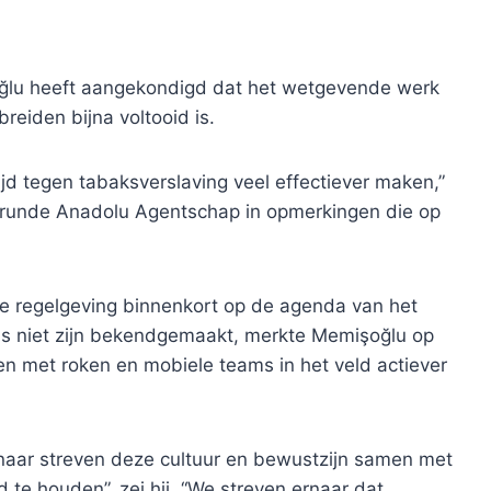
ğlu heeft aangekondigd dat het wetgevende werk
reiden bijna voltooid is.
ijd tegen tabaksverslaving veel effectiever maken,”
erunde Anadolu Agentschap in opmerkingen die op
we regelgeving binnenkort op de agenda van het
ils niet zijn bekendgemaakt, merkte Memişoğlu op
pen met roken en mobiele teams in het veld actiever
naar streven deze cultuur en bewustzijn samen met
te houden”, zei hij. “We streven ernaar dat