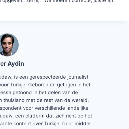
geven”, zei hij. “We moeten correcte, juiste en
er Aydin
udaw, is een gerespecteerde journalist
voor Turkije. Geboren en getogen in het
teresse getoond in het delen van de
jn thuisland met de rest van de wereld.
espondent voor verschillende landelijke
Rudaw, een platform dat zich richt op het
vante content over Turkije. Door middel