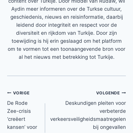
content over Turkije. Door middel van Rudaw, wil
Aydin meer informeren over de Turkse cultuur,
geschiedenis, nieuws en reisinformatie, daarbij
leidend door integriteit en respect voor de
diversiteit en rijkdom van Turkije. Door zijn
toewijding is hij erin geslaagd om het platform
om te vormen tot een toonaangevende bron voor
al het nieuws met betrekking tot Turkije.
Bericht
VORIGE
VOLGENDE
De Rode
Deskundigen pleiten voor
navigatie
Zee-crisis
verbeterde
‘creëert
verkeersveiligheidsmaatregelen
kansen’ voor
bij ongevallen