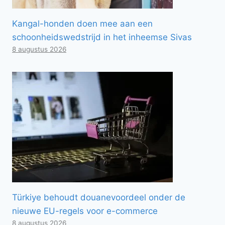
Kangal-honden doen mee aan een
schoonheidswedstrijd in het inheemse Sivas
8 augustus 2026
Türkiye behoudt douanevoordeel onder de
nieuwe EU-regels voor e-commerce
8 augustus 2026