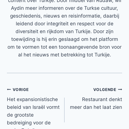
content over Turkije. Door middel van Rudaw, wil
Aydin meer informeren over de Turkse cultuur,
geschiedenis, nieuws en reisinformatie, daarbij
leidend door integriteit en respect voor de
diversiteit en rijkdom van Turkije. Door zijn
toewijding is hij erin geslaagd om het platform
om te vormen tot een toonaangevende bron voor
al het nieuws met betrekking tot Turkije.
Bericht
VORIGE
VOLGENDE
Het expansionistische
Restaurant denkt
navigatie
beleid van Israël vormt
meer dan het laat zien
de grootste
bedreiging voor de