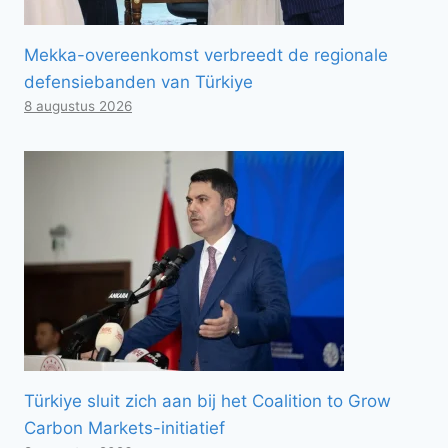
Mekka-overeenkomst verbreedt de regionale
defensiebanden van Türkiye
8 augustus 2026
Türkiye sluit zich aan bij het Coalition to Grow
Carbon Markets-initiatief