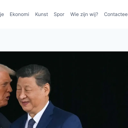
je
Ekonomi
Kunst
Spor
Wie zijn wij?
Contactee