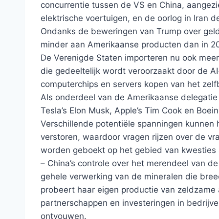
concurrentie tussen de VS en China, aangezie
elektrische voertuigen, en de oorlog in Iran
Ondanks de beweringen van Trump over geld v
minder aan Amerikaanse producten dan in 2
De Verenigde Staten importeren nu ook meer
die gedeeltelijk wordt veroorzaakt door de A
computerchips en servers kopen van het zelf
Als onderdeel van de Amerikaanse delegatie 
Tesla’s Elon Musk, Apple’s Tim Cook en Boeing
Verschillende potentiële spanningen kunnen h
verstoren, waardoor vragen rijzen over de vra
worden geboekt op het gebied van kwesties 
– China’s controle over het merendeel van 
gehele verwerking van de mineralen die breed
probeert haar eigen productie van zeldzame
partnerschappen en investeringen in bedrijven
ontvouwen.