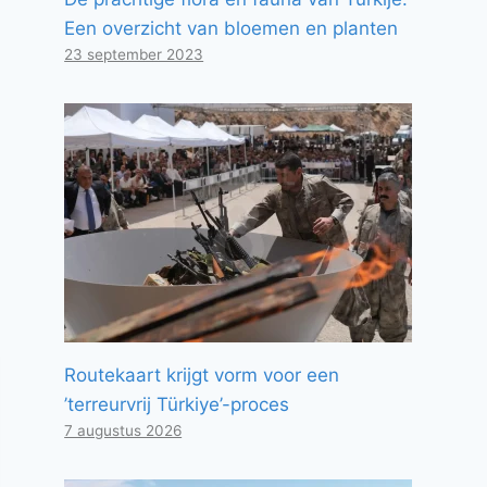
Een overzicht van bloemen en planten
23 september 2023
Routekaart krijgt vorm voor een
’terreurvrij Türkiye’-proces
7 augustus 2026