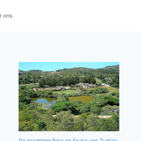
r ons
De prachtige flora en fauna van Turkije: