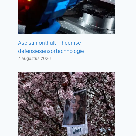
Aselsan onthult inheemse
defensiesensortechnologie
7 augustus 2026