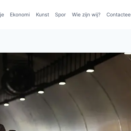
je
Ekonomi
Kunst
Spor
Wie zijn wij?
Contactee