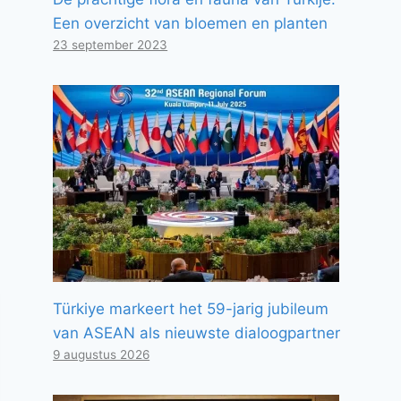
Een overzicht van bloemen en planten
23 september 2023
Türkiye markeert het 59-jarig jubileum
van ASEAN als nieuwste dialoogpartner
9 augustus 2026