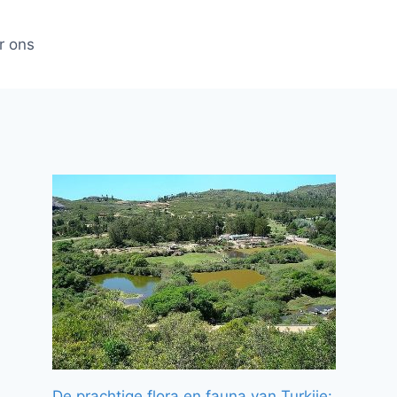
r ons
De prachtige flora en fauna van Turkije: