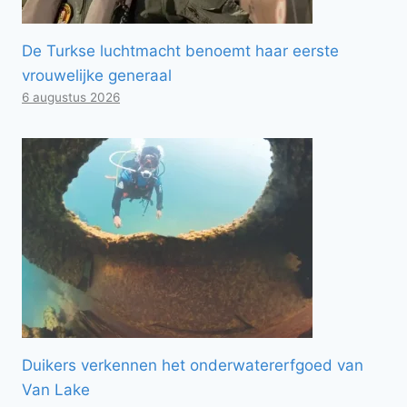
De Turkse luchtmacht benoemt haar eerste
vrouwelijke generaal
6 augustus 2026
Duikers verkennen het onderwatererfgoed van
Van Lake