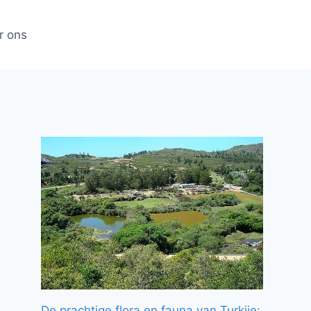
r ons
De prachtige flora en fauna van Turkije: