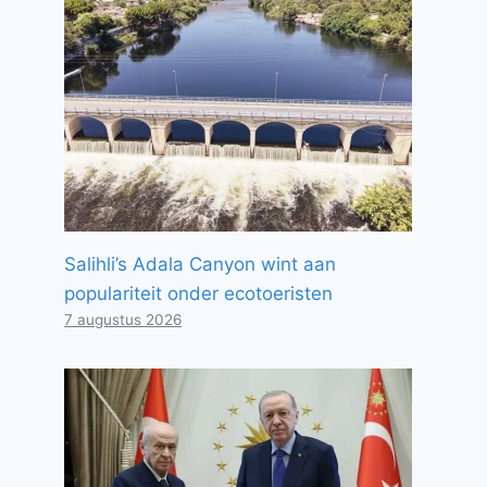
Salihli’s Adala Canyon wint aan
populariteit onder ecotoeristen
7 augustus 2026