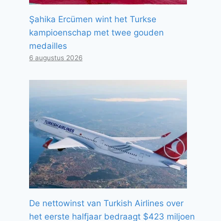
Şahika Ercümen wint het Turkse
kampioenschap met twee gouden
medailles
6 augustus 2026
De nettowinst van Turkish Airlines over
het eerste halfjaar bedraagt ​​$423 miljoen