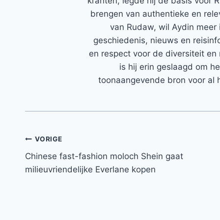
kranten, legde hij de basis voor 
brengen van authentieke en rele
van Rudaw, wil Aydin meer 
geschiedenis, nieuws en reisinfo
en respect voor de diversiteit en 
is hij erin geslaagd om h
toonaangevende bron voor al h
Bericht
VORIGE
Chinese fast-fashion moloch Shein gaat
navigatie
milieuvriendelijke Everlane kopen