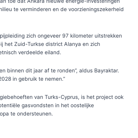
aan toe dat Ankara nieuwe energie-investeringen
milieu te verminderen en de voorzieningszekerheid
ijpleiding zich ongeveer 97 kilometer uitstrekken
j het Zuid-Turkse district Alanya en zich
 etnisch verdeelde eiland.
binnen dit jaar af te ronden”, aldus Bayraktar.
2028 in gebruik te nemen.”
iebehoeften van Turks-Cyprus, is het project ook
entiële gasvondsten in het oostelijke
ropa te ondersteunen.