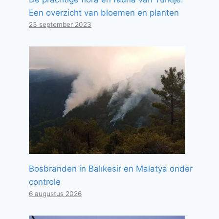
Een overzicht van bloemen en planten
23 september 2023
Bosbranden in Balıkesir en Malatya onder
controle
6 augustus 2026