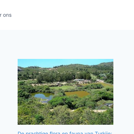
r ons
De prachtige flora en fauna van Turkije: