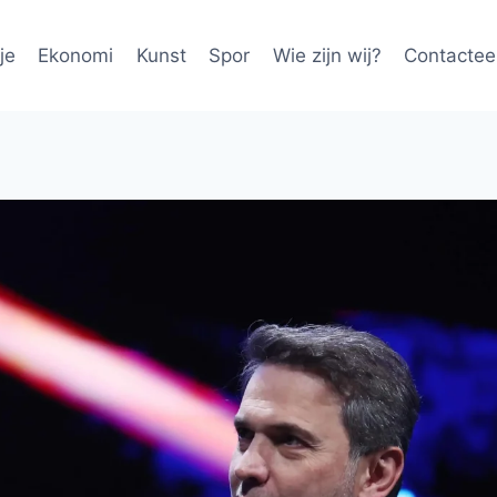
je
Ekonomi
Kunst
Spor
Wie zijn wij?
Contactee