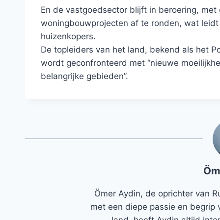
En de vastgoedsector blijft in beroering, met 
woningbouwprojecten af ​​te ronden, wat leid
huizenkopers.
De topleiders van het land, bekend als het
wordt geconfronteerd met “nieuwe moeilijkh
belangrijke gebieden”.
Öm
Ömer Aydin, de oprichter van R
met een diepe passie en begrip 
land, heeft Aydin altijd in