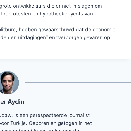
grote ontwikkelaars die er niet in slagen om
t tot protesten en hypotheekboycots van
 Politburo, hebben gewaarschuwd dat de economie
eden en uitdagingen” en “verborgen gevaren op
er Aydin
udaw, is een gerespecteerde journalist
voor Turkije. Geboren en getogen in het
teresse getoond in het delen van de