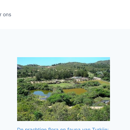
r ons
De prachtige flora en fauna van Turkije: