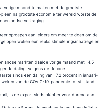
hina vorige maand te maken met de grootste
 op een na grootste economie ter wereld worstelde
nnenlandse vertraging.
t meer oproepen aan leiders om meer te doen om de
 afgelopen weken een reeks stimuleringsmaatregelen
enlandse markten daalde vorige maand met 14,5
lgende daling, volgens de douane.
rste sinds een daling van 17,2 procent in januari-
te weken van de COVIC-19-pandemie tot stilstand
april, is de export sinds oktober voortdurend aan
 Staten en Europa, in combinatie met hoge inflatie,