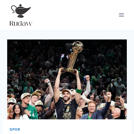
Doorgaan
naar
inhoud
SPOR