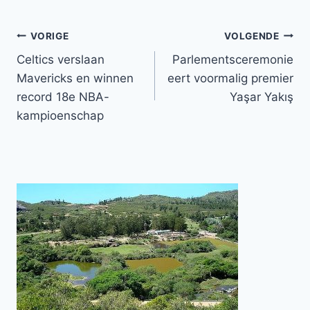
Bericht
VORIGE
VOLGENDE
Celtics verslaan
Parlementsceremonie
navigatie
Mavericks en winnen
eert voormalig premier
record 18e NBA-
Yaşar Yakış
kampioenschap