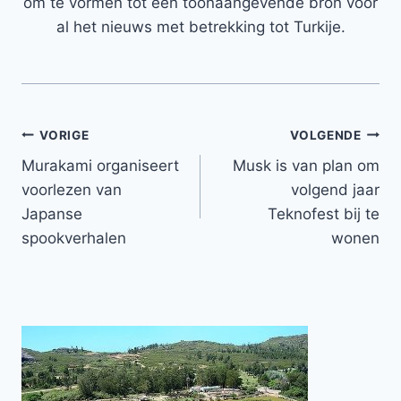
om te vormen tot een toonaangevende bron voor
al het nieuws met betrekking tot Turkije.
Bericht
VORIGE
VOLGENDE
Murakami organiseert
Musk is van plan om
navigatie
voorlezen van
volgend jaar
Japanse
Teknofest bij te
spookverhalen
wonen