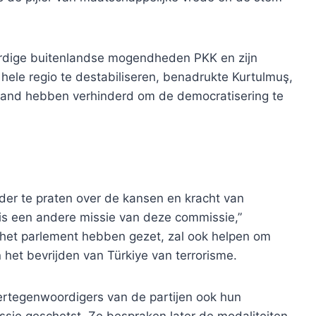
dige buitenlandse mogendheden PKK en zijn
hele regio te destabiliseren, benadrukte Kurtulmuş,
 land hebben verhinderd om de democratisering te
ider te praten over de kansen en kracht van
t is een andere missie van deze commissie,”
 het parlement hebben gezet, zal ook helpen om
n het bevrijden van Türkiye van terrorisme.
rtegenwoordigers van de partijen ook hun
sie geschetst. Ze bespraken later de modaliteiten