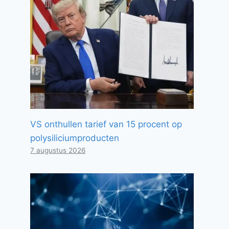
VS onthullen tarief van 15 procent op
polysiliciumproducten
7 augustus 2026