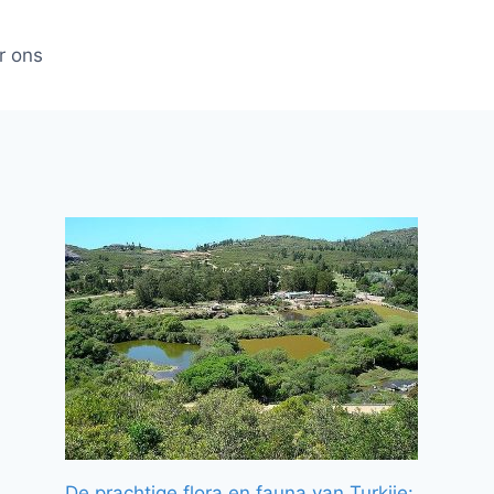
r ons
De prachtige flora en fauna van Turkije: