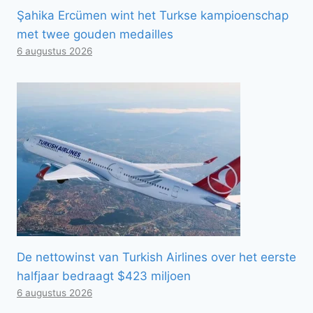
Şahika Ercümen wint het Turkse kampioenschap
met twee gouden medailles
6 augustus 2026
De nettowinst van Turkish Airlines over het eerste
halfjaar bedraagt ​​$423 miljoen
6 augustus 2026