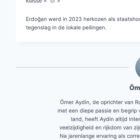
klasse = “cf”>
Erdoğan werd in 2023 herkozen als staatshoo
tegenslag in de lokale peilingen.
Öm
Ömer Aydin, de oprichter van R
met een diepe passie en begrip 
land, heeft Aydin altijd in
veelzijdigheid en rijkdom van zi
Na jarenlange ervaring als corr