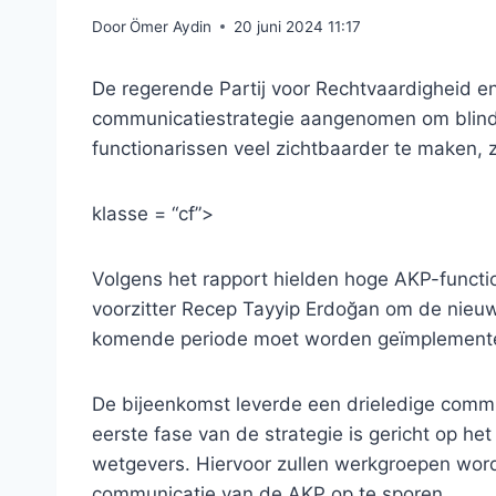
Door
Ömer Aydin
20 juni 2024 11:17
De regerende Partij voor Rechtvaardigheid e
communicatiestrategie aangenomen om blinde
functionarissen veel zichtbaarder te maken, 
klasse = “cf”>
Volgens het rapport hielden hoge AKP-funct
voorzitter Recep Tayyip Erdoğan om de nieu
komende periode moet worden geïmplement
De bijeenkomst leverde een drieledige commu
eerste fase van de strategie is gericht op h
wetgevers. Hiervoor zullen werkgroepen word
communicatie van de AKP op te sporen.