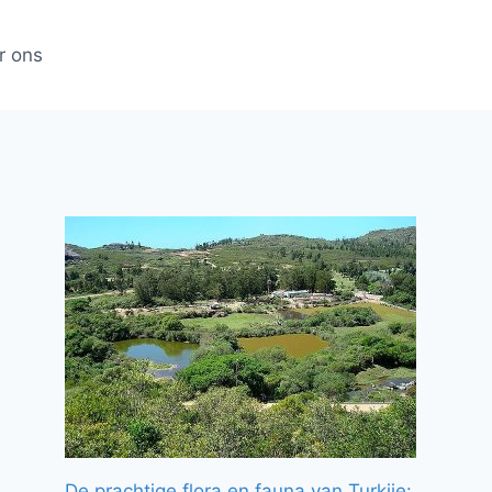
r ons
De prachtige flora en fauna van Turkije: