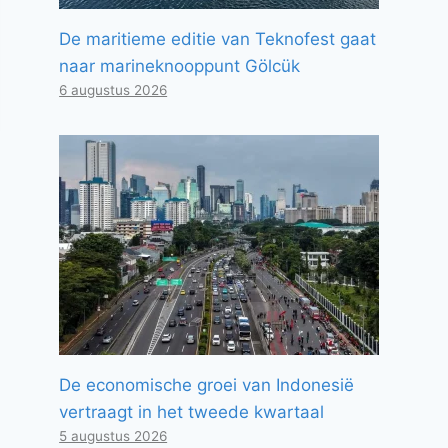
De maritieme editie van Teknofest gaat
naar marineknooppunt Gölcük
6 augustus 2026
De economische groei van Indonesië
vertraagt ​​in het tweede kwartaal
5 augustus 2026