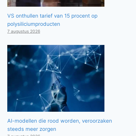
VS onthullen tarief van 15 procent op
polysiliciumproducten
7 augustus 2026
AI-modellen die rood worden, veroorzaken
steeds meer zorgen