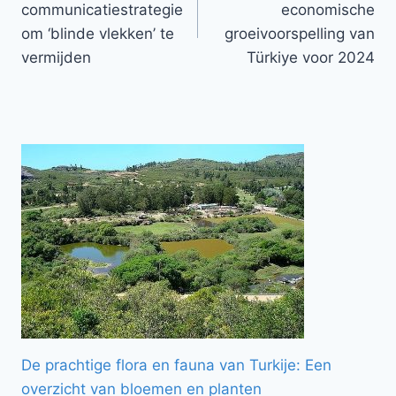
communicatiestrategie
economische
om ‘blinde vlekken’ te
groeivoorspelling van
vermijden
Türkiye voor 2024
De prachtige flora en fauna van Turkije: Een
overzicht van bloemen en planten