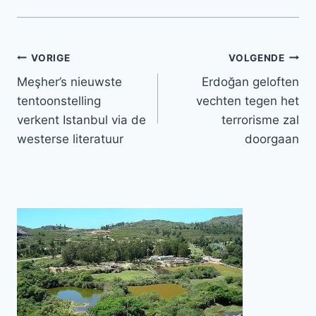
Bericht
VORIGE
VOLGENDE
Meşher’s nieuwste
Erdoğan geloften
navigatie
tentoonstelling
vechten tegen het
verkent Istanbul via de
terrorisme zal
westerse literatuur
doorgaan