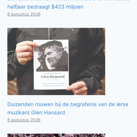
halfjaar bedraagt ​​$423 miljoen
6 augustus 2026
Duizenden rouwen bij de begrafenis van de Ierse
muzikant Glen Hansard
6 augustus 2026