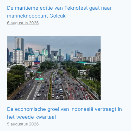
De maritieme editie van Teknofest gaat naar
marineknooppunt Gölcük
6 augustus 2026
De economische groei van Indonesië vertraagt ​​in
het tweede kwartaal
5 augustus 2026