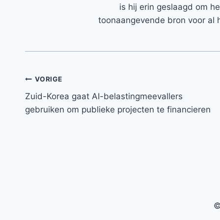
is hij erin geslaagd om h
toonaangevende bron voor al h
Bericht
VORIGE
Zuid-Korea gaat AI-belastingmeevallers
navigatie
gebruiken om publieke projecten te financieren
©