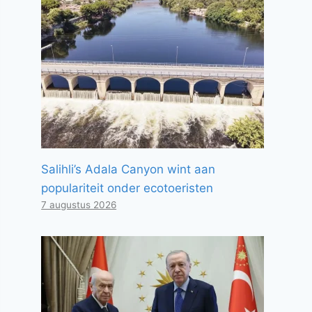
Salihli’s Adala Canyon wint aan
populariteit onder ecotoeristen
7 augustus 2026