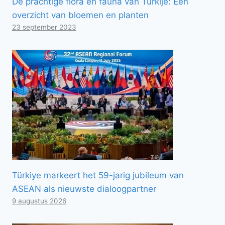
De prachtige flora en fauna van Turkije: Een
overzicht van bloemen en planten
23 september 2023
Türkiye markeert het 59-jarig jubileum van
ASEAN als nieuwste dialoogpartner
9 augustus 2026