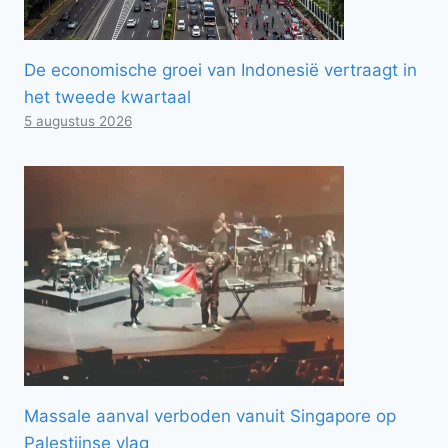
De economische groei van Indonesië vertraagt ​​in
het tweede kwartaal
5 augustus 2026
Massale aanval verboden vanuit Singapore op
Palestijnse vlag