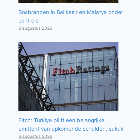
Bosbranden in Balıkesir en Malatya onder
controle
6 augustus 2026
Fitch: Türkiye blijft een belangrijke
emittent van opkomende schulden, sukuk
6 augustus 2026