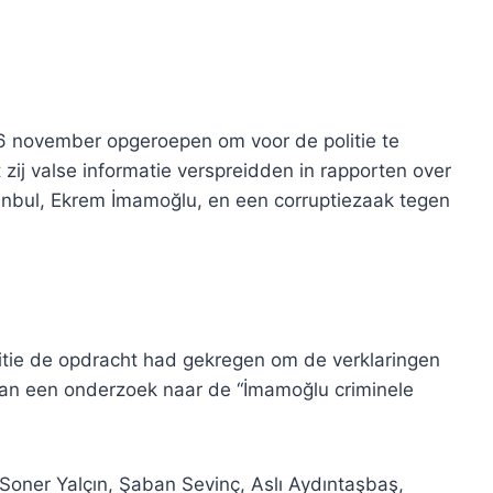
6 november opgeroepen om voor de politie te
zij valse informatie verspreidden in rapporten over
bul, Ekrem İmamoğlu, en een corruptiezaak tegen
litie de opdracht had gekregen om de verklaringen
van een onderzoek naar de “İmamoğlu criminele
 Soner Yalçın, Şaban Sevinç, Aslı Aydıntaşbaş,