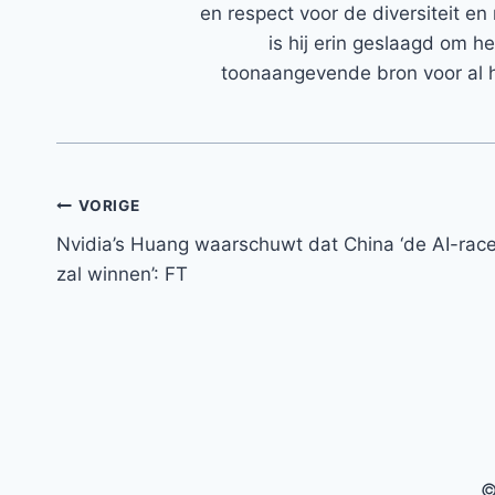
en respect voor de diversiteit en 
is hij erin geslaagd om h
toonaangevende bron voor al h
Bericht
VORIGE
Nvidia’s Huang waarschuwt dat China ‘de AI-rac
navigatie
zal winnen’: FT
©