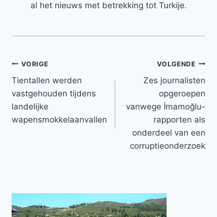
al het nieuws met betrekking tot Turkije.
Bericht
VORIGE
VOLGENDE
Tientallen werden
Zes journalisten
navigatie
vastgehouden tijdens
opgeroepen
landelijke
vanwege İmamoğlu-
wapensmokkelaanvallen
rapporten als
onderdeel van een
corruptieonderzoek