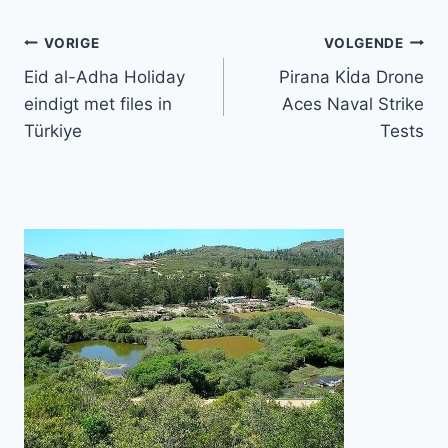
Bericht
VORIGE
VOLGENDE
Eid al-Adha Holiday
Pirana Kİda Drone
navigatie
eindigt met files in
Aces Naval Strike
Türkiye
Tests