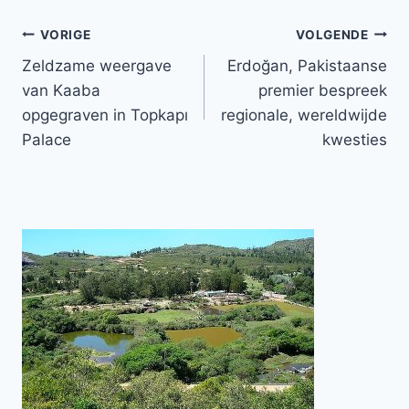
Bericht
VORIGE
VOLGENDE
Zeldzame weergave
Erdoğan, Pakistaanse
navigatie
van Kaaba
premier bespreek
opgegraven in Topkapı
regionale, wereldwijde
Palace
kwesties