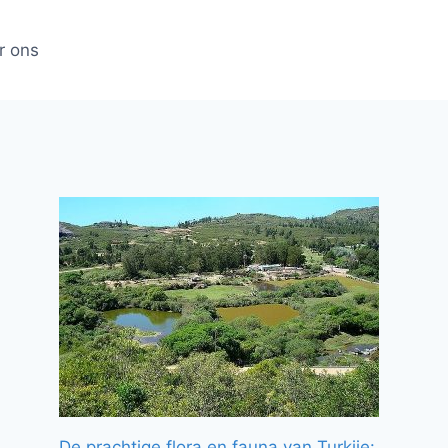
r ons
De prachtige flora en fauna van Turkije: