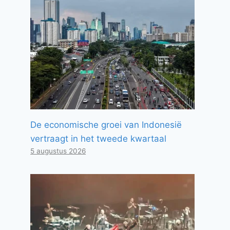
De economische groei van Indonesië
vertraagt ​​in het tweede kwartaal
5 augustus 2026