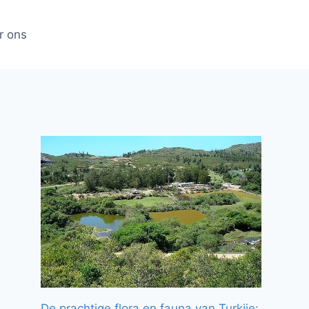
r ons
De prachtige flora en fauna van Turkije: