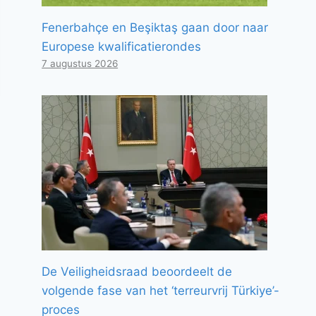
Fenerbahçe en Beşiktaş gaan door naar
Europese kwalificatierondes
7 augustus 2026
De Veiligheidsraad beoordeelt de
volgende fase van het ‘terreurvrij Türkiye’-
proces