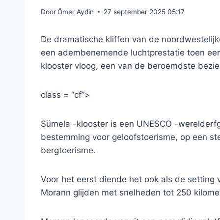
Door
Ömer Aydin
27 september 2025 05:17
De dramatische kliffen van de noordwestelij
een adembenemende luchtprestatie toen een I
klooster vloog, een van de beroemdste bezi
class = “cf”>
Sümela -klooster is een UNESCO -werelderfgo
bestemming voor geloofstoerisme, op een stei
bergtoerisme.
Voor het eerst diende het ook als de setting v
Morann glijden met snelheden tot 250 kilomet