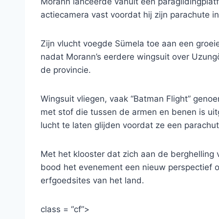
Morann lanceerde vanuit een paraglidingplatf
actiecamera vast voordat hij zijn parachute in
Zijn vlucht voegde Sümela toe aan een groeien
nadat Morann’s eerdere wingsuit over Uzungöl
de provincie.
Wingsuit vliegen, vaak “Batman Flight” geno
met stof die tussen de armen en benen is uitg
lucht te laten glijden voordat ze een parachu
Met het klooster dat zich aan de berghelling v
bood het evenement een nieuw perspectief
erfgoedsites van het land.
class = “cf”>