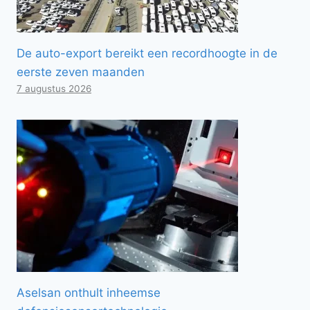
De auto-export bereikt een recordhoogte in de
eerste zeven maanden
7 augustus 2026
Aselsan onthult inheemse