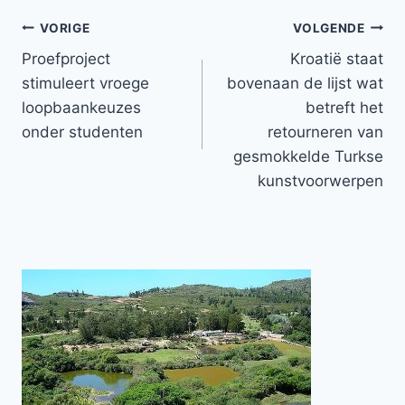
Bericht
VORIGE
VOLGENDE
Proefproject
Kroatië staat
navigatie
stimuleert vroege
bovenaan de lijst wat
loopbaankeuzes
betreft het
onder studenten
retourneren van
gesmokkelde Turkse
kunstvoorwerpen