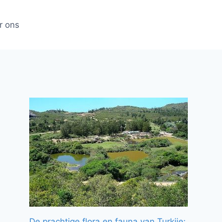
r ons
De prachtige flora en fauna van Turkije: