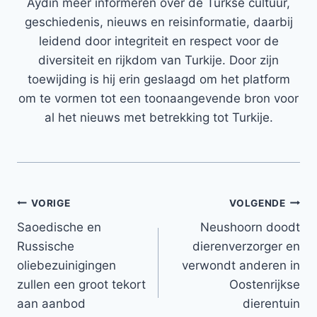
Aydin meer informeren over de Turkse cultuur,
geschiedenis, nieuws en reisinformatie, daarbij
leidend door integriteit en respect voor de
diversiteit en rijkdom van Turkije. Door zijn
toewijding is hij erin geslaagd om het platform
om te vormen tot een toonaangevende bron voor
al het nieuws met betrekking tot Turkije.
Bericht
VORIGE
VOLGENDE
Saoedische en
Neushoorn doodt
navigatie
Russische
dierenverzorger en
oliebezuinigingen
verwondt anderen in
zullen een groot tekort
Oostenrijkse
aan aanbod
dierentuin