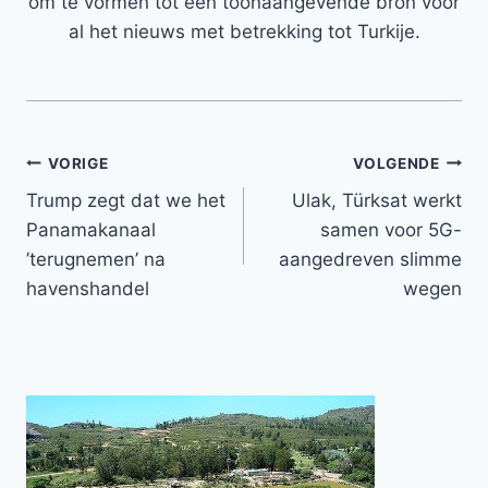
om te vormen tot een toonaangevende bron voor
al het nieuws met betrekking tot Turkije.
Bericht
VORIGE
VOLGENDE
Trump zegt dat we het
Ulak, Türksat werkt
navigatie
Panamakanaal
samen voor 5G-
’terugnemen’ na
aangedreven slimme
havenshandel
wegen