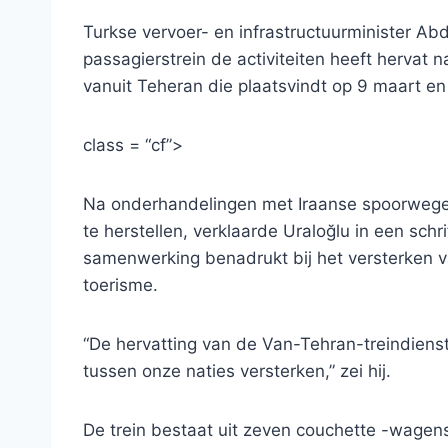
Turkse vervoer- en infrastructuurminister A
passagierstrein de activiteiten heeft hervat n
vanuit Teheran die plaatsvindt op 9 maart en
class = “cf”>
Na onderhandelingen met Iraanse spoorweg
te herstellen, verklaarde Uraloğlu in een schr
samenwerking benadrukt bij het versterken va
toerisme.
“De hervatting van de Van-Tehran-treindiens
tussen onze naties versterken,” zei hij.
De trein bestaat uit zeven couchette -wagens