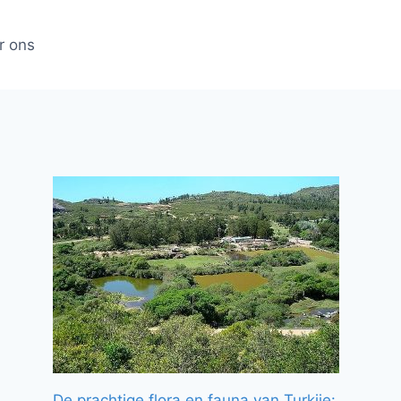
r ons
De prachtige flora en fauna van Turkije: