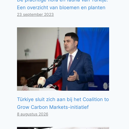
Een overzicht van bloemen en planten
23 september 2023
Türkiye sluit zich aan bij het Coalition to
Grow Carbon Markets-initiatief
8 augustus 2026