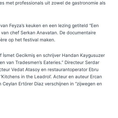
es met professionals uit zowel de gastronomie als
van Feyza’s keuken en een lezing getiteld “Een
n” van chef Serkan Anavatan. De documentaire
ière op het festival maken.
ef İsmet Gecikmiş en schrijver Handan Kaygusuzer
n van Tradesmen’s Eateries.” Directeur Serdar
ecteur Vedat Atasoy en restaurantoperator Ebru
‘Kitchens in the Leadrol’. Acteur en auteur Ercan
Ceylan Ertörer Diaz verschijnen in “zijwegen en