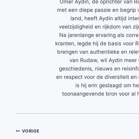
Ömer Aydin, de oprichter van R
met een diepe passie en begrip 
land, heeft Aydin altijd in
veelzijdigheid en rijkdom van zi
Na jarenlange ervaring als corr
kranten, legde hij de basis voor 
brengen van authentieke en rele
van Rudaw, wil Aydin meer 
geschiedenis, nieuws en reisinfo
en respect voor de diversiteit en 
is hij erin geslaagd om h
toonaangevende bron voor al h
Bericht
VORIGE