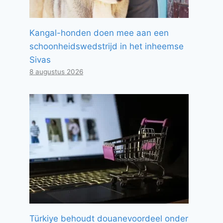
Kangal-honden doen mee aan een
schoonheidswedstrijd in het inheemse
Sivas
8 augustus 2026
Türkiye behoudt douanevoordeel onder