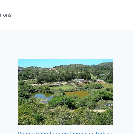
r ons
De prachtige flora en fauna van Turkije: