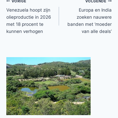
Bericht
VORIGE
VOLGENDE
Venezuela hoopt zijn
Europa en India
navigatie
olieproductie in 2026
zoeken nauwere
met 18 procent te
banden met ‘moeder
kunnen verhogen
van alle deals’