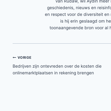
van Rudaw, wil Aydin meer 
geschiedenis, nieuws en reisinfo
en respect voor de diversiteit en 
is hij erin geslaagd om h
toonaangevende bron voor al h
Bericht
VORIGE
Bedrijven zijn ontevreden over de kosten die
navigatie
onlinemarktplaatsen in rekening brengen