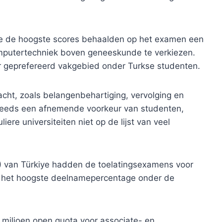
ie de hoogste scores behaalden op het examen een
mputertechniek boven geneeskunde te verkiezen.
er geprefereerd vakgebied onder Turkse studenten.
cht, zoals belangenbehartiging, vervolging en
steeds een afnemende voorkeur van studenten,
ere universiteiten niet op de lijst van veel
 van Türkiye hadden de toelatingsexamens voor
n het hoogste deelnamepercentage onder de
1 miljoen open quota voor associate- en