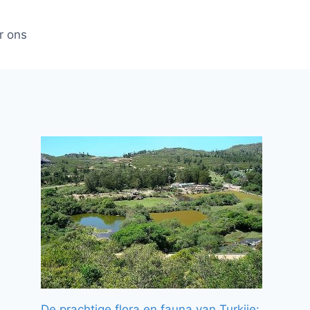
r ons
De prachtige flora en fauna van Turkije: