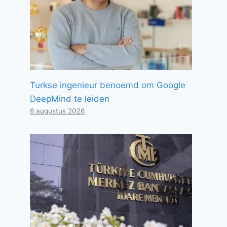
Turkse ingenieur benoemd om Google
DeepMind te leiden
6 augustus 2026