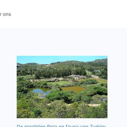
r ons
De prachtige flora en fauna van Turkije: