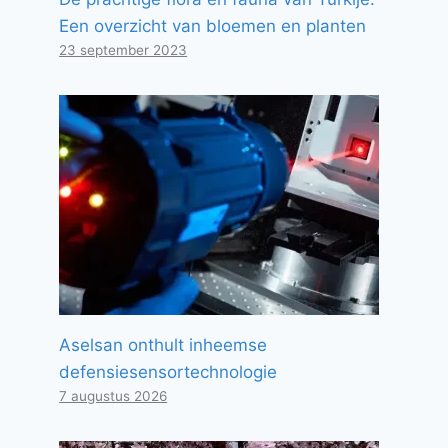
Een overzicht van bloemen en planten
23 september 2023
Aselsan onthult inheemse
defensiesensortechnologie
7 augustus 2026