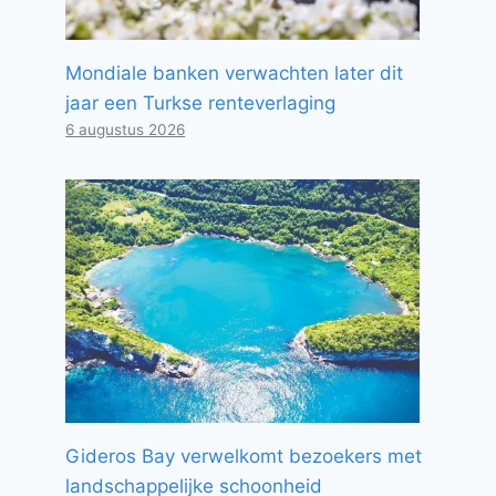
Mondiale banken verwachten later dit
jaar een Turkse renteverlaging
6 augustus 2026
Gideros Bay verwelkomt bezoekers met
landschappelijke schoonheid